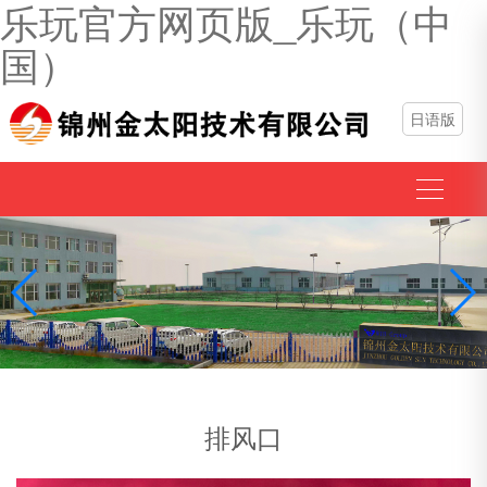
乐玩官方网页版_乐玩（中
国）
日语版
排风口