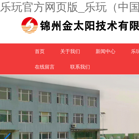
乐玩官方网页版_乐玩（中
首页
关于我们
新闻中心
乐
在线留言
联系我们